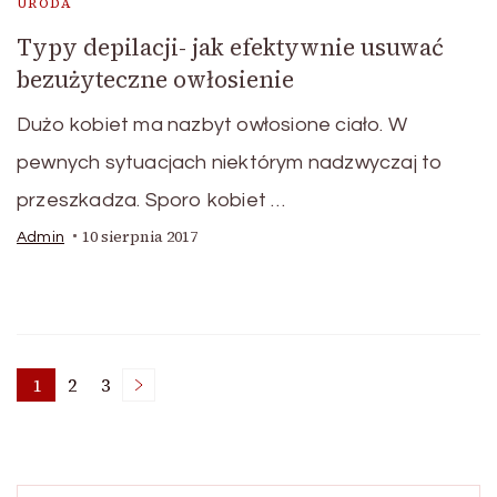
URODA
Typy depilacji- jak efektywnie usuwać
bezużyteczne owłosienie
Dużo kobiet ma nazbyt owłosione ciało. W
pewnych sytuacjach niektórym nadzwyczaj to
przeszkadza. Sporo kobiet …
10 sierpnia 2017
Admin
Stronicowanie
1
2
3
Strona
Strona
Strona
wpisów
Szukaj: