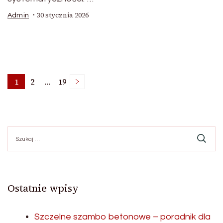
30 stycznia 2026
Admin
Stronicowanie
1
2
…
19
Strona
Strona
Strona
wpisów
Szukaj:
Ostatnie wpisy
Szczelne szambo betonowe – poradnik dla