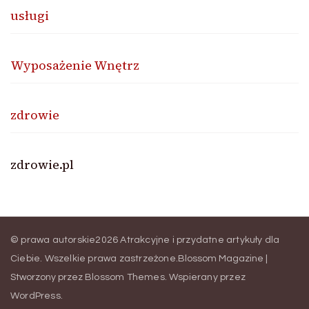
usługi
Wyposażenie Wnętrz
zdrowie
zdrowie.pl
© prawa autorskie2026
Atrakcyjne i przydatne artykuły dla
Ciebie
. Wszelkie prawa zastrzeżone.
Blossom Magazine |
Stworzony przez
Blossom Themes
.
Wspierany przez
WordPress
.