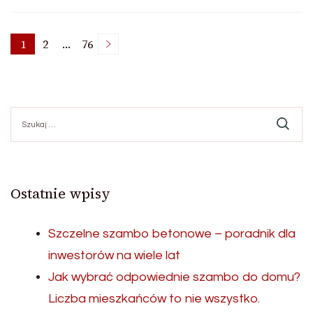
Stronicowanie
1
2
…
76
Strona
Strona
Strona
wpisów
Szukaj:
Ostatnie wpisy
Szczelne szambo betonowe – poradnik dla
inwestorów na wiele lat
Jak wybrać odpowiednie szambo do domu?
Liczba mieszkańców to nie wszystko.