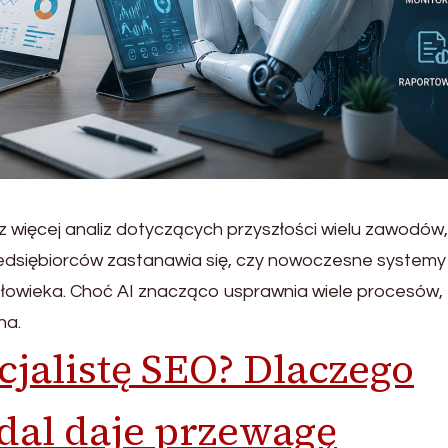
z więcej analiz dotyczących przyszłości wielu zawodów
zedsiębiorców zastanawia się, czy nowoczesne system
złowieka. Choć AI znacząco usprawnia wiele procesów,
na.
cjalistę SEO? Dlaczego
dal daje przewagę