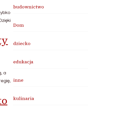
budownictwo
zybko
zięki
Dom
ty
dziecko
edukacja
, a
inne
egię,
to
kulinaria