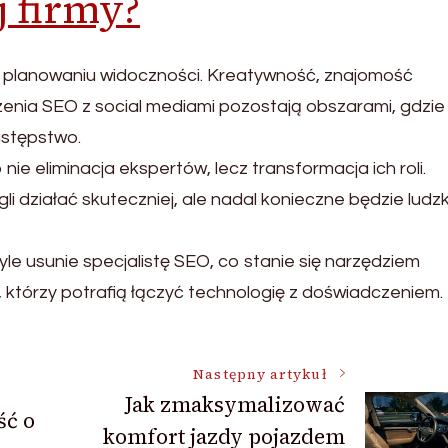
j firmy?
w planowaniu widoczności. Kreatywność, znajomość
zenia SEO z social mediami pozostają obszarami, gdzie
astępstwo.
e eliminacja ekspertów, lecz transformacja ich roli.
li działać skuteczniej, ale nadal konieczne będzie ludzk
le usunie specjalistę SEO, co stanie się narzędziem
 którzy potrafią łączyć technologię z doświadczeniem.
Następny artykuł
Jak zmaksymalizować
ść o
komfort jazdy pojazdem