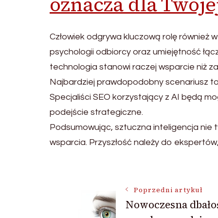
oznacza dla Twoje
Człowiek odgrywa kluczową rolę również 
psychologii odbiorcy oraz umiejętność łąc
technologia stanowi raczej wsparcie niż z
Najbardziej prawdopodobny scenariusz to ni
Specjaliści SEO korzystający z AI będą mog
podejście strategiczne.
Podsumowując, sztuczna inteligencja nie ty
wsparcia. Przyszłość należy do ekspertów,
Nawigacja
Poprzedni artykuł
Nowoczesna dbało