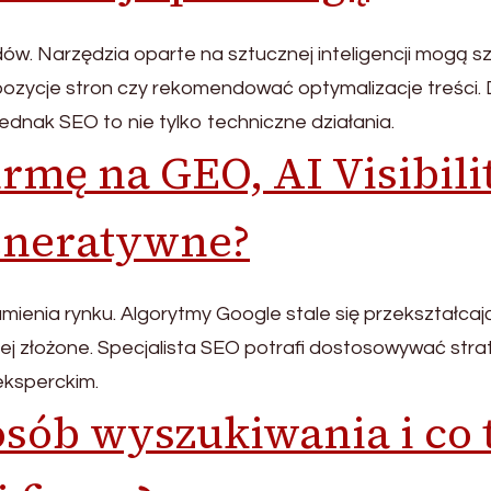
dów. Narzędzia oparte na sztucznej inteligencji mogą s
ozycje stron czy rekomendować optymalizacje treści. D
dnak SEO to nie tylko techniczne działania.
rmę na GEO, AI Visibili
eneratywne?
nia rynku. Algorytmy Google stale się przekształcają
j złożone. Specjalista SEO potrafi dostosowywać strat
eksperckim.
osób wyszukiwania i co 