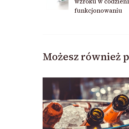
wpisu
wzroku w codzie
funkcjonowaniu
Możesz również p