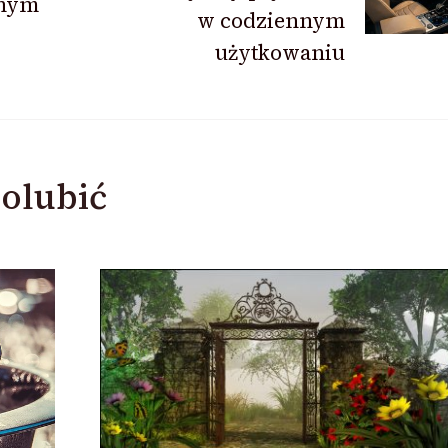
nnym
w codziennym
użytkowaniu
olubić