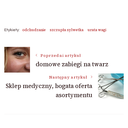
odchudzanie
szczupła sylwetka
urata wagi
Etykiety:
Nawigacja
Poprzedni artykuł
domowe zabiegi na twarz
wpisu
Następny artykuł
Sklep medyczny, bogata oferta
asortymentu