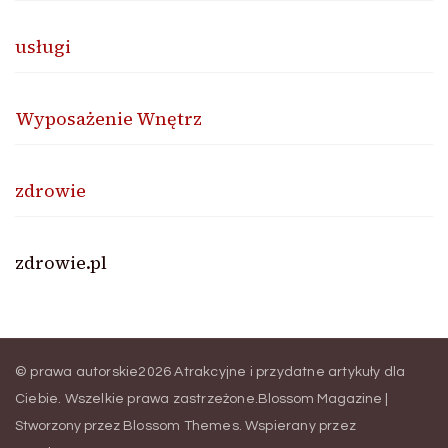
usługi
Wyposażenie Wnętrz
zdrowie
zdrowie.pl
© prawa autorskie2026
Atrakcyjne i przydatne artykuły dla
Ciebie
. Wszelkie prawa zastrzeżone.
Blossom Magazine |
Stworzony przez
Blossom Themes
.
Wspierany przez